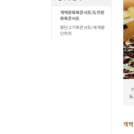
개벽문화북콘서트/도전문
화북콘서트
환단고기북콘서트/세계환
단학회
『
도
개벽