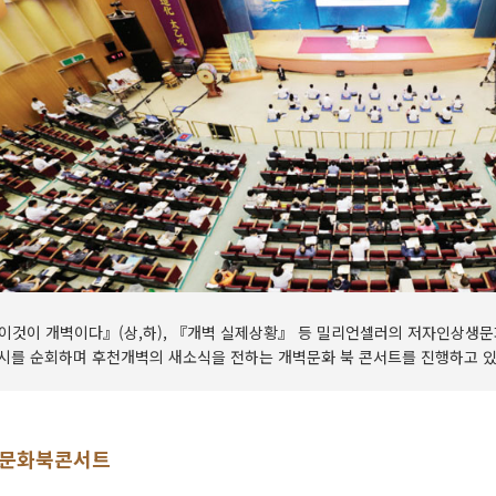
이것이 개벽이다』(상,하), 『개벽 실제상황』 등 밀리언셀러의 저자인상생문
시를 순회하며 후천개벽의 새소식을 전하는 개벽문화 북 콘서트를 진행하고 있
문화북콘서트