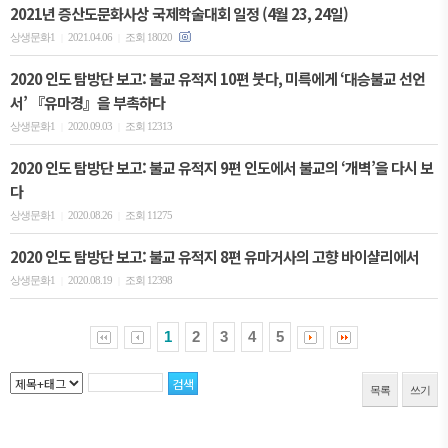
2021년 증산도문화사상 국제학술대회 일정 (4월 23, 24일)
상생문화1
2021.04.06
조회 18020
|
|
2020 인도 탐방단 보고: 불교 유적지 10편 붓다, 미륵에게 ‘대승불교 선언
서’ 『유마경』을 부촉하다
상생문화1
2020.09.03
조회 12313
|
|
2020 인도 탐방단 보고: 불교 유적지 9편 인도에서 불교의 ‘개벽’을 다시 보
다
상생문화1
2020.08.26
조회 11275
|
|
2020 인도 탐방단 보고: 불교 유적지 8편 유마거사의 고향 바이샬리에서
상생문화1
2020.08.19
조회 12398
|
|
1
2
3
4
5
목록
쓰기