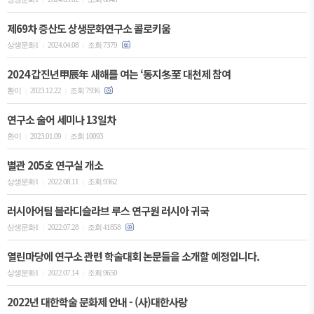
제69차 증산도 상생문화연구소 콜로키움
상생문화1
2024.04.08
조회 7379
|
|
2024 갑진년甲辰年 새해를 여는 ‘동지冬至 대천제 참여
환이
2023.12.22
조회 7936
|
|
연구소 술어 세미나 13일차
환이
2023.01.09
조회 10093
|
|
별관 205호 연구실 개소
상생문화1
2022.08.11
조회 9362
|
|
러시아어팀 블라디슬라브 루스 연구원 러시아 귀국
상생문화1
2022.07.28
조회 41858
|
|
열린마당에 연구소 관련 학술대회 논문들을 소개할 예정입니다.
상생문화1
2022.07.14
조회 9650
|
|
2022년 대한학술 문화제 안내 - (사)대한사랑