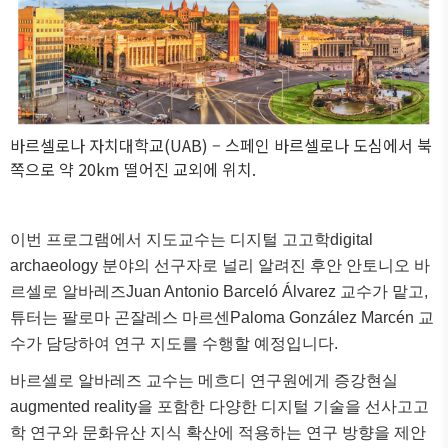
바르셀로나 자치대학교
(UAB)
–
스페인 바르셀로나 도심에서 북
쪽으로 약
20km
떨어진 교외에 위치
.
이번 프로그램에서 지도교수는 디지털 고고학
digital
archaeology
분야의 선구자로 널리 알려진 후안 안토니오 바
르셀로 알바레즈
Juan Antonio Barceló Álvarez
교수가 맡고
,
튜터는 팔로마 곤잘레스 마르센
Paloma González Marcén
교
수가 담당하여 연구 지도를 수행할 예정입니다
.
바르셀로 알바레즈 교수는 메흐디 연구원에게 증강현실
augmented reality
을 포함한 다양한 디지털 기술을 선사고고
학 연구와 문화유산 지식 확산에 적용하는 연구 방향을 제안