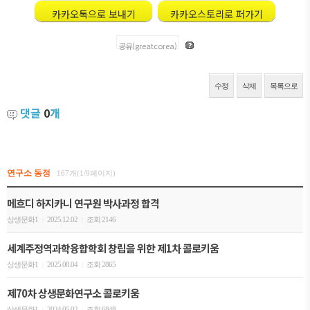
카카오톡으로 보내기
카카오스토리로 퍼가기
공유(greatcorea)
수정
삭제
목록으로
댓글
0
개
연구소 동정
167개(1/9페이지)
메흐디 하지카니 연구원 박사과정 합격
상생문화1
2025.12.02
조회 2146
|
|
세계주정역과학융합학회 창립을 위한 제1차 콜로키움
상생문화1
2025.08.04
조회 2865
|
|
제70차 상생문화연구소 콜로키움
상생문화1
2024.05.02
조회 6848
|
|