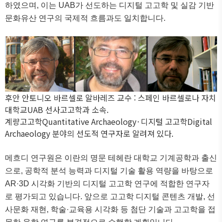
하였으며
,
이는
UAB
가 선도하는 디지털 고고학 및 실감 기반
문화유산 연구의 국제적 흐름과도 일치합니다
.
후안 안토니오 바르셀로 알바레즈 교수 :
스페인 바르셀로나 자치
대학교
UAB
선사고고학과 소속.
계량고고학
Quantitative Archaeology·
디지털 고고학
Digital
Archaeology
분야의 선도적 연구자로 알려져 있다
.
메흐디 연구원은 이란의 명문 테헤란 대학교 기계공학과 출신
으로
,
공학적 분석 능력과 디지털 기술 활용 역량을 바탕으로
AR·3D
시각화 기반의 디지털 고고학 연구에 적합한 연구자
로 평가되고 있습니다
.
앞으로 고고학 디지털 콘텐츠 개발
,
선
사문화 재현
,
학술
·
교육용 시각화 등 첨단 기술과 고고학을 접