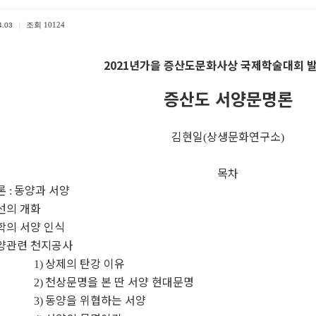
조회
10124
4.03
|
2021년가을 증산도문화사상 국제학술대회 
증산도 서양문명론
김현일
상생문화연구소
(
)
목차
론
동양과 서양
:
선의 개화
학의 서양 인식
양관련 천지공사
상제의 탄강 이유
1)
천상문명을 본 딴 서양 현대문명
2)
동양을 위협하는 서양
3)