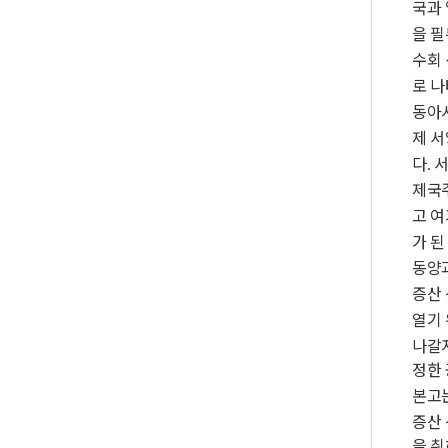
국과
을 필
수회
로 
동아
제 
다
서
.
제국
고 
가 된
동양
증산
열기 
나갈
정한
본고는
증산 
을 취