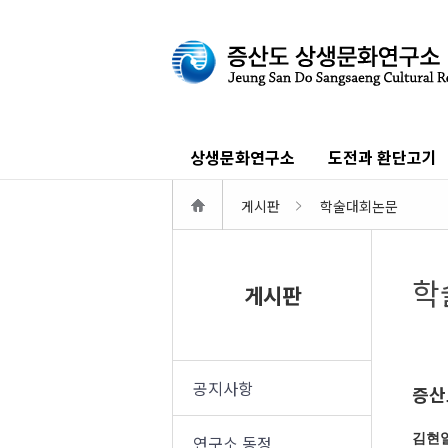
상생문화연구소
도전과 환단고기
게시판
학술대회논문
학
게시판
공지사항
증산
연구소 동정
김현