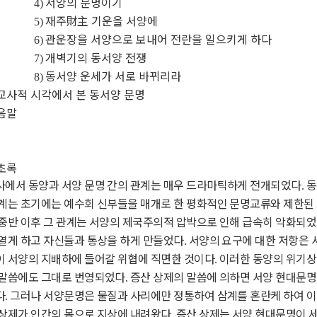
서양의 문명이기
4)
재주
財主
기운을 서양에
5)
관운장을 서양으로 보내어 전란을 일으키게 하다
6)
개벽기의 동서양 전쟁
7)
동서양 운세가 서로 바뀌리라
8)
교사적 시각에서 본 동서양 문명
음말
초록
사에서 동양과 서양 문명 간의 관계는 매우 드라마틱하게 전개되었다
동
.
관계는 초기에는 예수회 신부들을 매개로 한 평화적인 문명교류와 제한
중반 이후 그 관계는 서양의 제국주의적 압박으로 인해 급속히 악화되
열게 하고 자신들과 통상을 하게 만들었다
서양의 요구에 대한 저항은
.
이 서양의 지배하에 들어갈 위협에 직면한 것이다
이러한 동양의 위기상
.
 말씀에도 그대로 번영되었다
증산 상제의 말씀에 의하면 서양 현대문
.
다
그러나 서양문명은 물질과 사리에만 정통하여 삼계를 혼란케 하여 
.
 상제가 인간의 몸으로 지상에 내려왔다
증산 상제는 서양 현대문명이 세
.