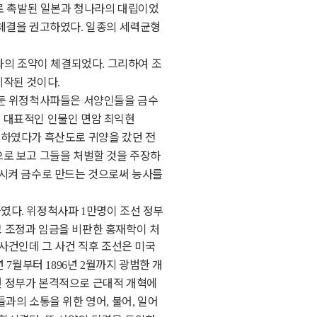
로 촉발된 일본과 청나라의 대립이었
약체결을 권고하였다
일종의 세력균형
.
과의 조약이 체결되었다
그리하여 조
.
시작된 것이다
.
둔 위정척사파들은 서양인들을 금수
 대표적인 인물인 면암 최익현
하였다가 흑산도로 귀양을 갔던 전
로 보고 그들을 처벌할 것을 주장하
시켜 금수로 만드는 것으로써 능사를
하였다
위정척사파
만명이 조선 정부
.
1
 조정과 임금을 비판한 홍재학이 처
사건인데 그 사건 직후 조선은 미국
년
월부터
년
월까지 광범한 개
7
1896
2
선 정부가 본격적으로 근대적 개혁에
과의 소통을 위한 영어
불어
일어
,
,