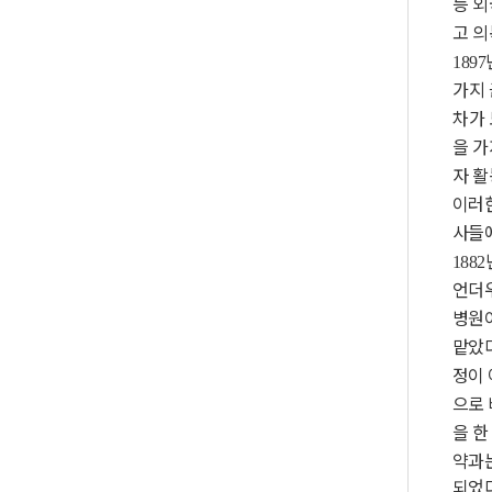
등 
고 
1897
가지
차가
을 
자 
이러
사들에
1882
언더
병원
맡았
정이 
으로
을 한
약과
되었