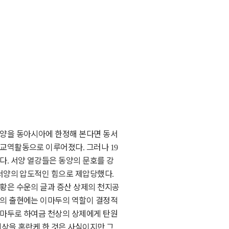
양을 동아시아에 한정해 본다면 동서
된 교역활동으로 이루어졌다
그러나
.
19
었다
서양 열강들은 동양의 문호를 강
.
 서양의 압도적인 힘으로 제압당했다
.
황은 수운의 글과 증산 상제의 천지공
명의 출현에는 이마두의 역할이 결정적
이마두로 하여금 천상의 상제에게 탄원
상을 혼란케 한 것은 사실이지만 그