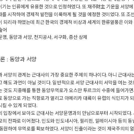
이기는 인류에게 유용한 것으로 인정하였다
또 재주
財主
기운을 서양에
.
화를 시작하여 경제적 발전을 이룩하게 될 것을 예정한 것이었다
또 조
.
 되리라 하였는데 최근 한국의 경제적 비상과 세계의 한류열풍은 이와
술어
문명
동양과 서양
천지공사
서구화
증산 상제
,
,
,
,
서론
동양과 서양
:
과 서양의 관계는 근대사의 가장 중요한 주제의 하나이다
아니 근대사
.
고 해도 과언이 아닐 것이다
일반적으로 서양 근대사의 서막을 여는 것
.
는 것도 지중해를 통한 동양무역로가 오스만 투르크의 수중에 들어가면
로 동양으로 가는 직항로가 열리고 아메리카 대륙이 유럽의 식민지가 
시킬 수 있게 되었다
.
의 입장에서 보아도 근대사는 서양문명과의 만남으로부터 시작되었다
.
교의 전파로 이어졌다
인도와 인도네시아
필리핀
말레이시아 등의 동
.
,
,
 동원하여 무역로를 확보하였다
서양이 진출이라는 것이 제국주의의 얼
.