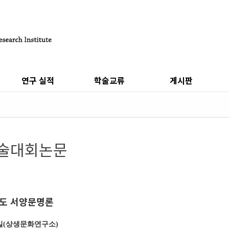
연구 실적
학술교류
게시판
술대회논문
도 서양문명론
일(상생문화연구소)