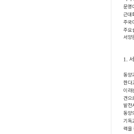
문명
근대
주국이
주요
서양
1.
동양
한다
이라
견으
발전
동양
기독
력을