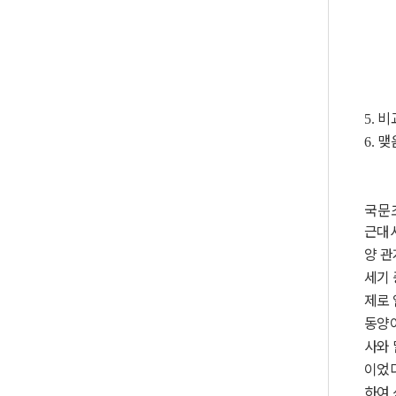
비
5.
맺
6.
국문
근대
양 
세기 
제로 
동양
사와
이었
하여