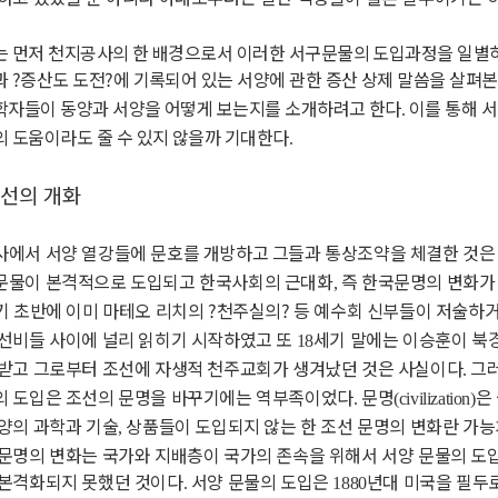
는 먼저 천지공사의 한 배경으로서 이러한 서구문물의 도입과정을 일별
과
?
증산도 도전
?
에 기록되어 있는 서양에 관한 증산 상제 말씀을 살펴
학자들이 동양과 서양을 어떻게 보는지를 소개하려고 한다
이를 통해 
.
 도움이라도 줄 수 있지 않을까 기대한다
.
선의 개화
사에서 서양 열강들에 문호를 개방하고 그들과 통상조약을 체결한 것은
문물이 본격적으로 도입되고 한국사회의 근대화
즉 한국문명의 변화가
,
기 초반에 이미 마테오 리치의
?
천주실의
?
등 예수회 신부들이 저술하
 선비들 사이에 널리 읽히기 시작하였고 또
세기 말에는 이승훈이 북
18
 받고 그로부터 조선에 자생적 천주교회가 생겨났던 것은 사실이다
그러
.
의 도입은 조선의 문명을 바꾸기에는 역부족이었다
문명
은
.
(civilization)
양의 과학과 기술
상품들이 도입되지 않는 한 조선 문명의 변화란 가
,
문명의 변화는 국가와 지배층이 국가의 존속을 위해서 서양 문물의 도
 본격화되지 못했던 것이다
서양 문물의 도입은
년대 미국을 필두
.
1880