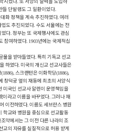
유학시켰다
또 서양의 달력을 도입하
.
만들 단발령도 그 일환이었다
.
근대화 정책을 계속 추진하였다
여러
.
 사업도 추진되었다
수도 서울에는 전
.
되었다
정부는 또 국제행사에도 관심
.
도 참여하였다
년에는 국제적십
. 1903
 문물을 받아들였다
특히 기독교 선교
.
할을 하였다
미국의 개신교 선교사들은
.
당
스크랜턴은 이화학당
(1886),
(1886),
에 창덕궁 옆의 재동에 최초의 서양식
 미국인 선교사 알렌이 운영책임을
院
이라고 이름을 바꾸었다
그러나 재
.
지어 이전하였다
이름도 세브란스 병원
.
이 학교와 병원을 중심으로 선교활동
불조약에서는 그 이전 다른 나라의 조
선교의 자유를 실질적으로 허용 받게