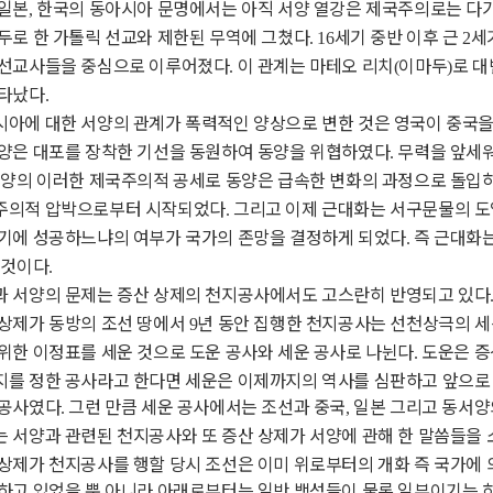
 일본
한국의 동아시아 문명에서는 아직 서양 열강은 제국주의로는 다
,
두로 한 가톨릭 선교와 제한된 무역에 그쳤다
세기 중반 이후 근
세
. 16
2
 선교사들을 중심으로 이루어졌다
이 관계는 마테오 리치
이마두
로 대
.
(
)
나타났다
.
시아에 대한 서양의 관계가 폭력적인 양상으로 변한 것은 영국이 중국
서양은 대포를 장착한 기선을 동원하여 동양을 위협하였다
무력을 앞세워
.
양의 이러한 제국주의적 공세로 동양은 급속한 변화의 과정으로 돌입
주의적 압박으로부터 시작되었다
그리고 이제 근대화는 서구문물의 도
.
여기에 성공하느냐의 여부가 국가의 존망을 결정하게 되었다
즉 근대화는
.
 것이다
.
과 서양의 문제는 증산 상제의 천지공사에서도 고스란히 반영되고 있다
 상제가 동방의 조선 땅에서
년 동안 집행한 천지공사는 선천상극의 세
9
위한 이정표를 세운 것으로 도운 공사와 세운 공사로 나뉜다
도운은 증
.
지를 정한 공사라고 한다면 세운은 이제까지의 역사를 심판하고 앞으로
 공사였다
그런 만큼 세운 공사에서는 조선과 중국
일본 그리고 동서양
.
,
 서양과 관련된 천지공사와 또 증산 상제가 서양에 관해 한 말씀들을
상제가 천지공사를 행할 당시 조선은 이미 위로부터의 개화 즉 국가에 
하고 있었을 뿐 아니라 아래로부터는 일반 백성들이 물론 일부이기는 