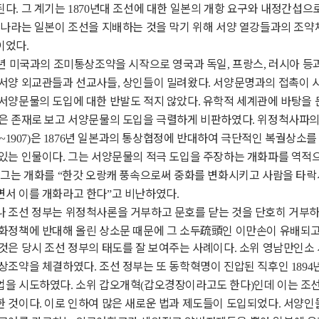
된다
그 계기는
년대 조선에 대한 일본의 개항 요구와 내정간섭으
.
1870
나라는 일본이 조선을 지배하는 것을 막기 위해 서양 열강들과의 조
이었다
.
년 미국과의 조미통상조약을 시작으로 영국과 독일
프랑스
러시아 등
,
,
 서양 외교관들과 선교사들
상인들이 밀려왔다
서양문명과의 접촉이 
,
.
 서양문물의 도입에 대한 반발도 적지 않았다
유학적 세계관에 바탕을 
.
같은 존재로 보고 서양문물의 도입을 극렬하게 비판하였다
위정척사파의
.
은
년 일본과의 통상협정에 반대하여 극단적인 복궐상소를 
~1907)
1876
 있는 인물이다
그는 서양문물의 적극 도입을 주장하는 개화파를 역적으
.
그는 개화를
한갓 오랑캐 풍속으로써 중화를 변화시키고 사람을 타락
.
“
면서 이를 개화라고 한다
고 비난하였다
”
.
나 조선 정부는 위정척사론을 거부하고 문호를 닫는 것을 단호히 거부
화정책에 반대해 올린 상소문 때문에 그 소두
疏頭
인 이만손이 유배되고
것은 당시 조선 정부의 태도를 잘 보여주는 사례이다
소위 영남만인소 
.
통상조약을 체결하였다
조선 정부는 또 동학혁명이 진압된 직후인
.
1894
업을 시도하였다
소위 갑오개혁
갑오경장이라고도 한다
인데 이는 조
.
(
)
한 것이다
이로 인하여 많은 새로운 법과 제도들이 도입되었다
서양인들
.
.