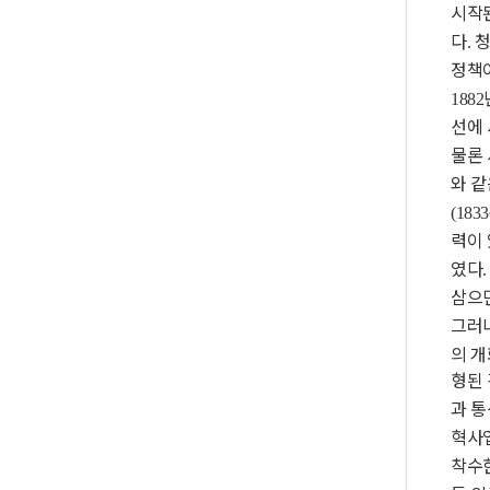
시작
다
청
.
정책
1882
선에
물론
와 
(1833
력이
였다
삼으
그러
의 개
형된 
과 
혁사
착수