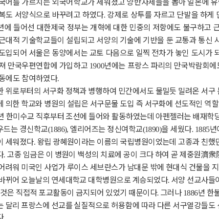
외국어를 가르치는 외국어학교가 세워졌고 양반자제들을 뽑아 일본에 
의복도 서양식으로 바꾸려고 하였다
강제로 상투를 자르고 단발을 하게 
.
년에 들어선 대한제국 정부는 개혁에 대한 민중의 저항에도 불구하고 
 근대적 기술학교들이 설립되고 서양의 기술에 기반을 둔 교통과 통신
 도입되어 서울은 동양에서는 교토 다음으로 일찍 전차가 놓인 도시가 
가져 만국우편연합에 가입하고
년에는 프랑스 파리의 만국박람회에
1900
활동에도 참여하였다
.
한 위로부터의 서구화 정책과 병행하여 민간에서도 물밀듯 밀려온 서구
 의한 학교와 병원의 설립은 서구문물 도입 즉 서구화에 선도적인 역
년 한미수교 직후부터 조선에 들어와 활동하였는데 아펜젤러는 배재학
우드는 경신학교
엘리어즈는 정신여학교
을 세웠다
년
(1886),
(1890)
. 1885
이 세워졌다
왕립 광혜원이라는 이름의 국립병원이었는데 고종과 친했던
.
다
고종 임금은 이 병원이 백성의 치료에 공이 크다 하여 곧 제중원
濟衆
.
어려워 미국인 사업가 루이스 세브란스가 남대문 밖에 현대식 건물을 
 바뀌어 오늘날의 연세대학교 대학병원으로 계승되었다
서양 선교사들
.
 것은 직접적 포교활동이 금지되어 있었기 때문이다
그러나
년 한
.
1886
는 달리 프랑스에 선교를 실질적으로 허용함에 따라 다른 서구열강들도 
다
.