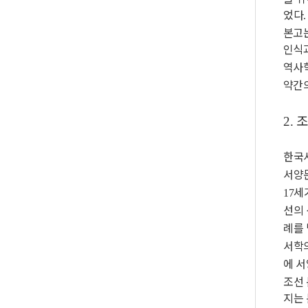
었다
.
본고
인식
역사
약간의
조
2.
한국
서양
세
17
선의
례를
서학
에 서
조선 
지는